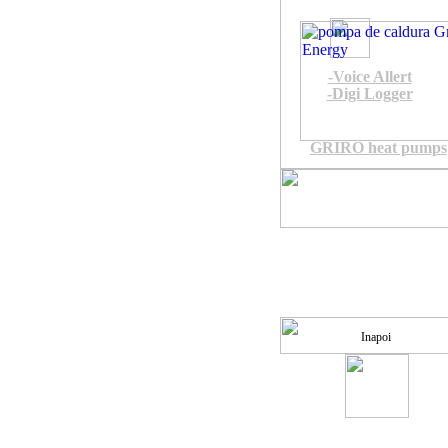
-Voice Allert
-Digi Logger
GRIRO heat pumps
Inapoi