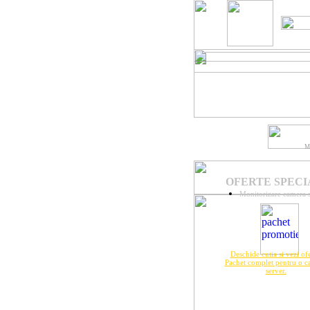
M
OFERTE SPECI
Monitorizare camera 
Deschide cutia si vezi ofe
Pachet complet pentru o c
server.